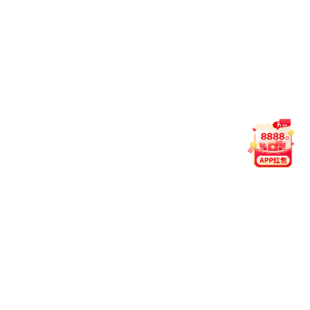
网络。如仍有问题，可尝试切换清晰度或联系平台客服排
查设备兼容性。
6
如何联系客服？支持哪些语言？
我们提供 7×24 小时在线服务，支持中文、英文、马来语
三语交流。您可通过官网 Live Chat、Telegram 或
WhatsApp 快速联系人工客服。
用户评分
4.9 / 5.0
200 万+ 次下载