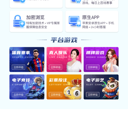
我们推出的原生应用覆盖体育、电竞等热门内容，支持赛事
查看、数据浏览与多端同步，结合高清直播与智能提醒，为
用户带来高效、流畅的体验。
体育App
聚合热门体育赛事，覆盖足球、篮球、电竞等领域，提供数
据查询、直播内容与资讯提醒，助您快速掌握赛场动向。