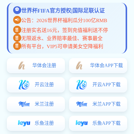
下载APP
乐鱼官方在线登录公司简介
乐鱼官方在线登录
是一家面向全球市场的综合体育赛事直播
与数据服务平台，专注于为体育迷打造高品质的数字化观赛
体验。我们整合
高清赛事直播、数据分析、多终端同步
等核
心功能，为用户提供一站式的乐鱼官方版网站登录入口-乐鱼
online(中国)服务。
平台通过多项国际安全认证，系统架构稳定高效，全面适配