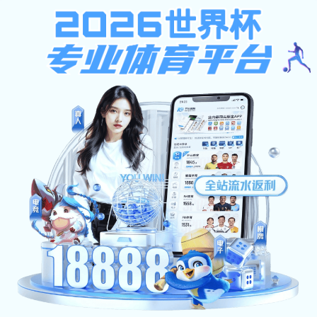
注册入口
乐鱼官方在线登录
· 体育观
看更便捷
连接你的赛事视野，打造球迷专属的数字主场。
乐鱼官方
在线登录网页版
提供多终端支持、高清视频、 实时比分与
赛事推荐，让你随时随地畅享体育内容。
网页端入口