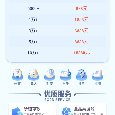
临严重的法律后果。
然而，律师明确指出热尔瓦索尼并未参与任何意乙比赛，这
意味着他在这方面没有任何违法行为。因此，他不需要承担
因干预判罚而导致的法律责任。同时，这也为其他球员树立
了榜样，强调了遵循规则的重要性。
此外，在职业体育中，每位运动员都有义务维护比赛的公正
性。热尔瓦索尼未参与比赛，也体现了其对这一原则的尊
重。他不仅保护了自己的职业生涯，也为整个行业树立了良
好的形象。
2、舆论影响与公众反应
其次，从舆论影响来看，一旦有关干预判罚的信息被传播，
就会引起广泛关注和讨论。这不仅关乎个人声誉，更可能影
响到球队和整个联赛。因此，对于这种传闻，需要及时澄