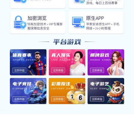
清，以免造成更大的误解。
律师的声明发布后，大众对于热尔瓦索尼的不实指控有了一
定程度上的了解和认识。此举不仅保护了当事人的名誉，也
减轻了媒体和球迷可能带来的负面情绪，让大家回归到支持
运动本身，而非无端猜测上来。
此外，在社交媒体时代，信息传播迅速且广泛，因此及时做
出回应显得尤为重要。律师通过专业渠道发声，有效地控制
住了舆论风向，为未来可能出现的新问题争取到了处理时
间。
3、体育道德与职业精神
再次，在体育道德层面，此事件也引发人们对运动员职业精
神的思考。作为顶级运动员，他们理应具备高尚的品德和坚
定的信念。在面对诱惑时能够坚守底线，这是每位运动员必