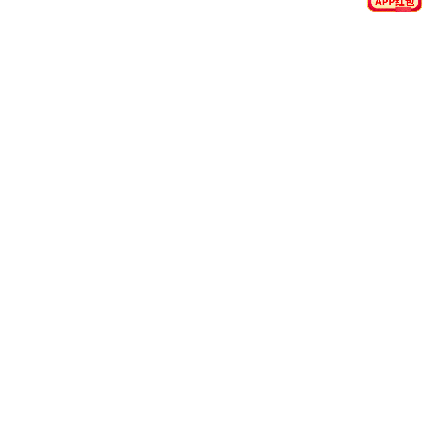
实力提升，这是值得期待的发展方向。
最后，无论是在选人还是训练方面，都需要保持高度敏感并
及时调整思路。只有如此才能充分利用当前资源，为下个赛
季做好准备，并向更高目标发起冲击。在这个过程中，每一
个决策都至关重要，将直接影响到未来几年的发展轨迹。只
有紧抓机会、迎接挑战才能让这支球队在激烈竞争中立于不
败之地。
分享到：
上一篇
帕森斯认为球员缺乏客观性不应投…