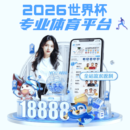
注册入口
乐鱼官方在线登录
· 体育观
看更便捷
连接你的赛事视野，打造球迷专属的数字主场。
乐鱼官方
在线登录网页版
提供多终端支持、高清视频、 实时比分与
赛事推荐，让你随时随地畅享体育内容。
网页端入口