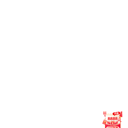
机遇。对于葡萄牙体育来说，引入像帕利尼亚这样的优秀年
轻人才，无疑将为他们提供更多选择和可能性。然而，同时
也需要面对如何平衡新旧力量的问题，以确保整个团队运作
顺畅。
此外，在竞争日益激烈的大环境下，各大俱乐部都加大了投
入力度，加强阵容建设。因此，要想脱颖而出，仅靠单一引
援是不够的，还需整合资源，从多个层面提升整体实力。这
要求管理层具备超强战略眼光及灵活应变能力，以便及时调
整计划，应对各种突发情况。
总结：
综上所述，“德天空报道葡萄牙体育夏季追逐帕利尼亚 德泽
尔比希望保留核心球员”的消息揭示了当前足球市场动态，以
及未来可能出现的发展趋势。通过分析，我们可以看到葡萄
牙体育正在努力寻求突破口，通过引援和内部优化实现整体