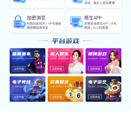
本功，还有着良好的视野与传球能力，使得他能够在比赛中
有效地组织进攻。此外，他对比赛节奏的掌控能力也是其显
著特点，在关键时刻能够迅速做出正确选择。
除了个人能力外，帕利尼亚还有丰富的大赛经验，这使得他
能够更好地适应高强度比赛环境。他曾多次代表国家队出
战，并在国际赛场上展现出了自己的价值。这些经历无疑增
强了他的心理素质，使他能够在压力下发挥稳定。
综合来看，帕利尼亚无疑是一位极具潜力和价值的新星，如
果能够成功加盟葡萄牙体育，将对球队整体实力产生积极影
响，为他们争夺更高荣誉提供保障。
3、德泽尔比的执教理念
德泽尔比作为现任主帅，对于球队的发展方向有着清晰而坚
定的信念。他倡导一种积极向上的足球风格，通过快速传递