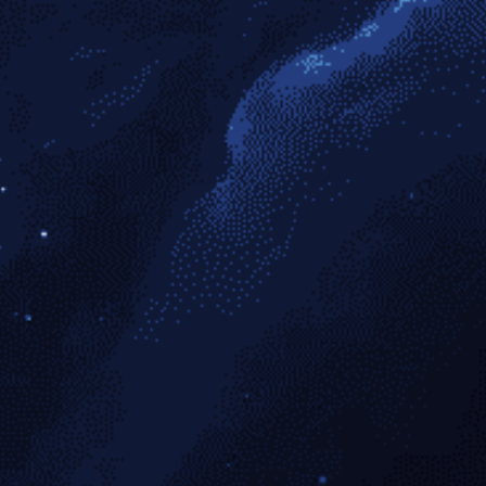
。如有争议，双方应协商解决，协商不成的，应提交至平台所在地人
，可通过邮箱与我们联系：
ter.com
历史版本更新 · 滑动查看详情
向右滑动，快速浏览乐鱼官方在线登录 App各版本内容变更
v6.2.0