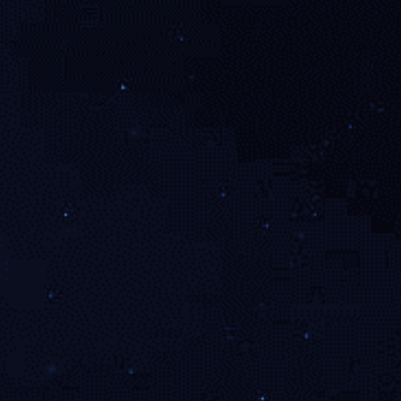
发布于 2025年6月
发布于 2
赔率刷新逻辑优化，数据更新更平稳。
首页全
onl
关键词搜索支持赛事简称与模糊匹配。
新增赛
修复部分安卓设备加载图标错位问题。
支持数
兼容弱网状态，提升页面响应速度。
账户系
推荐平台