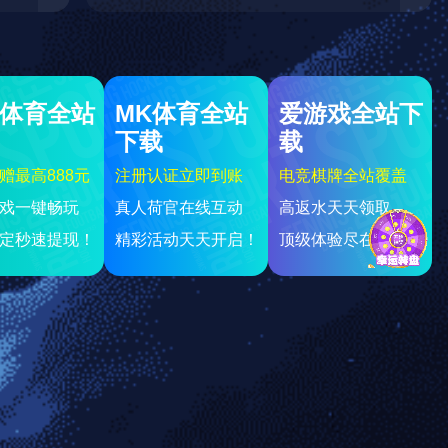
台或关联方所有，受相关法律保
失，平台不承担任何责任。
表接受修改内容。