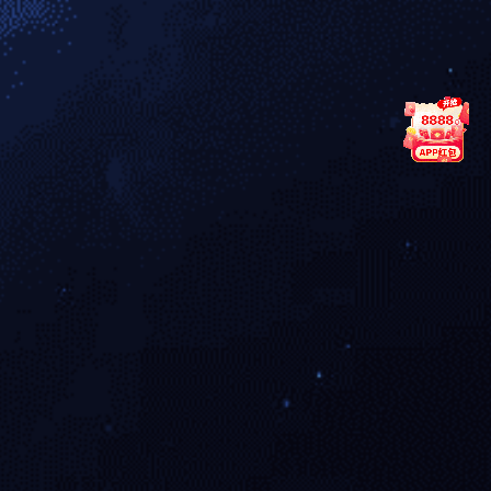
民法院处理。
v6.1.3
v6.0.0