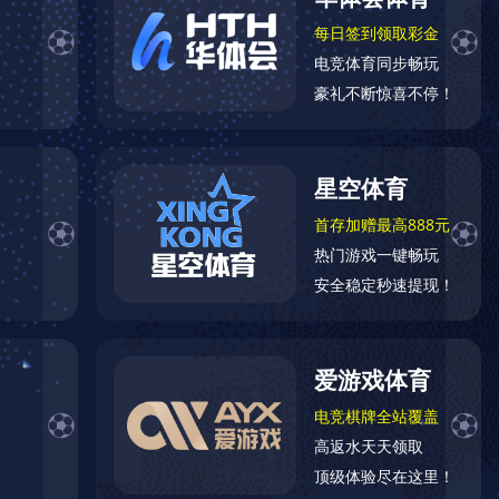
务内容将根据运营安排进行调