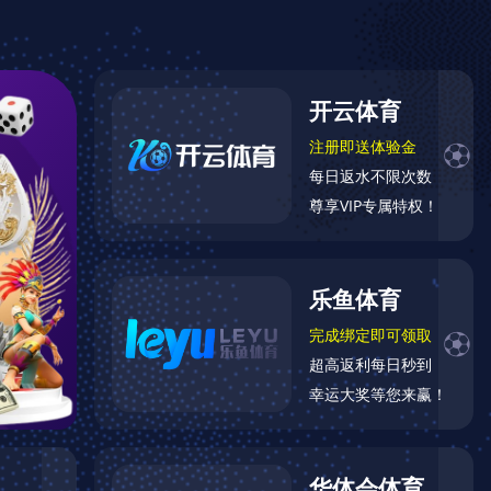
App
公司
体育
注册入口
简介
动态
协议》（以下简称“本协议”）。