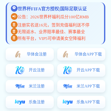
下载APP
亚马尔坚定追求完全康复计划对乌拉圭
复出比赛
2026-06-22 19:00
阅读 47 次