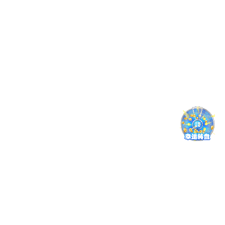
3、马刺队存在的问题
相较于实力逐渐提升的雷霆，马刺则面临着诸多问题。首
先，他们缺乏一名真正意义上的领袖。在许多关键比赛中，
总是缺少一个能够在关键时刻稳住军心的人物，这直接导致
了比赛结果的不确定性。虽然年轻球员具备潜力，但经验不
足往往会成为制约他们发挥的重要因素。
其次，从战术层面来看，马刺过于依赖外线投篮，而忽略了
内线进攻的重要性。这种单一化打法使得对手容易针对他们
制定防守策略，从而导致失误增多。此外，在防守端，他们
面对对手快速反击时常显得无能为力，这一点亟需改善。
最后，从心理素质来看，目前很多年轻球员还需磨练。在面
对压力时，他们容易产生畏惧心理，从而影响发挥。因此，
加强心理辅导和提高抗压能力，将是提升整个团队竞技水平
的一项重要工作。