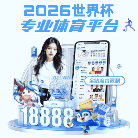
注册入口
乐鱼官方在线登录
· 体育观
看更便捷
连接你的赛事视野，打造球迷专属的数字主场。
乐鱼官方
在线登录网页版
提供多终端支持、高清视频、 实时比分与
赛事推荐，让你随时随地畅享体育内容。
网页端入口