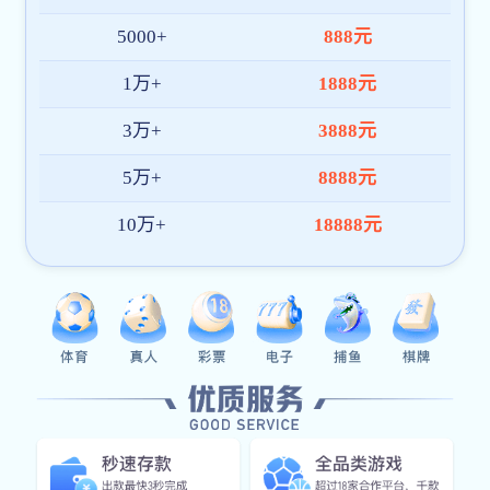
来与其他顶级球队竞争。他指出，虽然马刺拥有一些年轻有
潜力的球员，但缺乏经验丰富的领导者，这使得他们在关键
时刻难以把握机会。
此外，米勒特别强调了团队配合的重要性。他认为，在现代
篮球中，仅凭个人能力是远远不够的，而需要更多依赖于团
队协作。马刺目前在进攻端和防守端都显得有些散乱，这种
状态使得他们无法形成稳定的竞争力。因此，他对马刺能否
重回巅峰表示怀疑。
总之，从米勒的话中可以看出，他不仅是从表面的战绩来评
判一支球队，更加注重的是球队内部结构、战术执行以及球
员之间默契程度等多维度因素。这种深刻分析让人们重新审
视马刺当前所面临的问题。
2、雷霆队本赛季表现