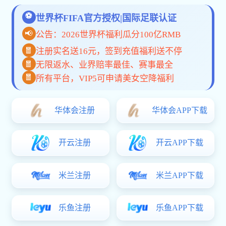
下载APP
雷吉米勒坚定支持雷霆认为马刺尚未证
明实力
2026-06-23 03:25
阅读 43 次